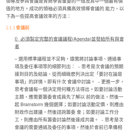
領導及參與會議是青商學習重要的一環及其中一個最有價
值的地方。成功的領袖必須具備高效領導會議的 能力，以
下為一些提高會議效率的方法：
2.1.1 會議前
I）必須製定完整的會議議程(Agenda)並發給所有與會
者
– 選用標準議程並不足夠，還需將討論事項、通過事
項及委任事項等的細節列出： ﹣思考是次會議的預期
達到目的及結論，從而細緻麽列決出定「要討在論是
事項」的詳情。即有什次 會議中討論。 ﹣更進一步，
思考會議每一個決定用何種方法得出。如要討論活動
主題，應需要籌委會成員先了解以 前的做法，然後一
起 Brainstorm 幾個選擇；如要討論活動定價，則應由
財政作出建議，然後諮詢籌委 會；如要討論工作分
工，則應由所有籌委討論然後達成共識。 ﹣思考是次
會議的需要通過及委任的事項，然後於會前已準備相