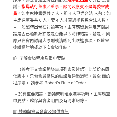
議。
指導執行董事／董事、顧問及嘉賓不是籌委會成
員
。如主席連籌委共 7 人，即 4 人已達合法 人數；如
主席連籌委共 6 人，要 4 人才算過半數達合法人數。
﹣一般超時出現在討論事項，主席應留意決定有關討
論是否已過於細節或是否難以即時作結論。若是， 則
應只在會內討論大原則或清晰列出跟進事項，以於會
後繼續討論或於下次會議作結。
II）了解會議程序及重申要點
﹣（參考下文會議動議事項列表及述語）此部份為簡
化版本，只包含最常見的動議及通過過程。最全 面的
程序法， 請參考 Robert’s Rule of Order
﹣於有重要結論、動議或明確跟進事項時，主席應重
申要點，確保與會者明白及有清晰紀錄。
III) 鼓勵與會者發言及提供資訊