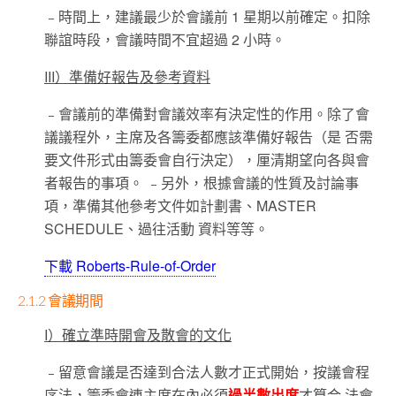
﹣時間上，建議最少於會議前 1 星期以前確定。扣除
聯誼時段，會議時間不宜超過 2 小時。
III）準備好報告及參考資料
﹣會議前的準備對會議效率有決定性的作用。除了會
議議程外，主席及各籌委都應該準備好報告（是 否需
要文件形式由籌委會自行決定），厘清期望向各與會
者報告的事項。 ﹣另外，根據會議的性質及討論事
項，準備其他參考文件如計劃書、MASTER
SCHEDULE、過往活動 資料等等。
下載 Roberts-Rule-of-Order
2.1.2 會議期間
I）確立準時開會及散會的文化
﹣留意會議是否達到合法人數才正式開始，按議會程
序法，籌委會連主席在內必須
過半數出席
才算合 法會