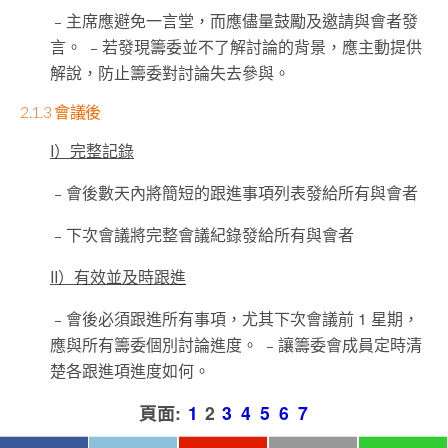
﹣主席應避免一言堂，而應儘量鼓勵及邀請與會者發
言。 ﹣若發現籌委並不了解討論的背景，應主動提供
解說，防止籌委對討論失去參與。
2.1.3 會議後
I）完整記錄
﹣會後數天內將簡短的跟進事項列表發給所有與會者
﹣下次會議將完整會議紀錄發給所有與會者
II）有效並及時跟進
﹣會後必須跟進所有事項，尤其下次會議前 1 星期，
應與所有籌委個別討論進度。 ﹣讓籌委會成員定時清
楚各跟進項進度如何。
頁面:
1
2
3
4
5
6
7