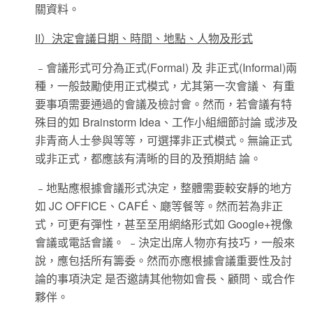
關資料。
II）決定會議日期、時間、地點、人物及形式
﹣會議形式可分為正式(Formal) 及 非正式(Informal)兩
種，一般鼓勵使用正式模式，尤其第一次會議、 有重
要事項需要通過的會議及檢討會。然而，若會議有特
殊目的如 Brainstorm Idea、工作小組細節討論 或涉及
非青商人士參與等等，可選擇非正式模式。無論正式
或非正式，都應該有清晰的目的及預期結 論。
﹣地點應根據會議形式決定，整體需要較安靜的地方
如 JC OFFICE、CAF
É
、廰等餐等。然而若為非正
式，可更有彈性，甚至至用網絡形式如 Google+視像
會議或電話會議。 ﹣決定出席人物亦有技巧，一般來
說，應包括所有籌委。然而亦應根據會議重要性及討
論的事項決定 是否邀請其他物如會長、顧問、或合作
夥伴。