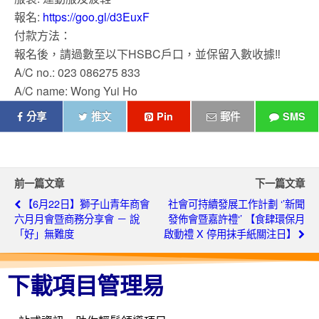
報名:
https://goo.gl/d3EuxF
付款方法：
報名後，請過數至以下HSBC戶口，並保留入數收據‼
A/C no.: 023 086275 833
A/C name: Wong Yui Ho
分享
推文
Pin
郵件
SMS
前一篇文章
下一篇文章
【6月22日】獅子山青年商會
社會可持續發展工作計劃 ‘’新聞
六月月會暨商務分享會 － 說
發佈會暨嘉許禮‘’ 【食肆環保月
「好」無難度
啟動禮 X 停用抹手紙關注日】
下載項目管理易