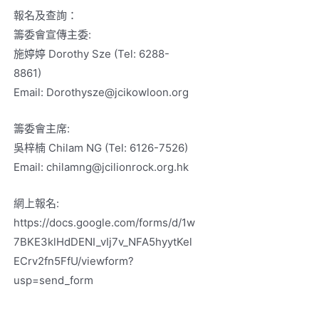
報名及查詢：
籌委會宣傳主委:
施婷婷 Dorothy Sze (Tel: 6288-
8861)
Email: Dorothysze@jcikowloon.org
籌委會主席:
吳梓楠 Chilam NG (Tel: 6126-7526)
Email: chilamng@jcilionrock.org.hk
網上報名:
https://docs.google.com/forms/d/1w
7BKE3klHdDENI_vIj7v_NFA5hyytKel
ECrv2fn5FfU/viewform?
usp=send_form