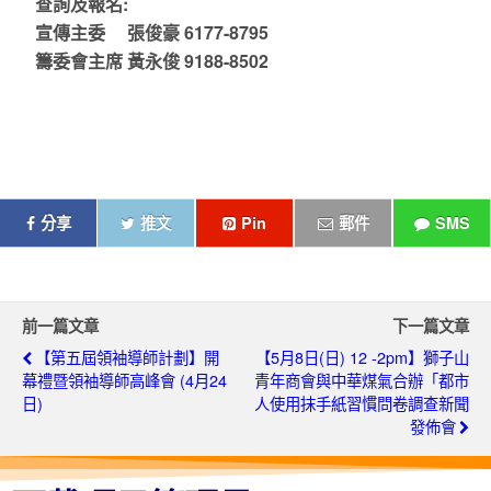
查詢及報名
:
宣傳主委 張俊豪 6177-8795
籌委會主席 黃永俊 9188-8502
分享
推文
Pin
郵件
SMS
前一篇文章
下一篇文章
【第五屆領袖導師計劃】開
【5月8日(日) 12 -2pm】獅子山
幕禮暨領袖導師高峰會 (4月24
青年商會與中華煤氣合辦「​都市
日)
人使用抹手紙習慣問卷調查新聞
發佈會