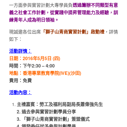
一方面參與實習計劃大專學員負
透過籌辦不同類型有意
義之社會工作計劃，從實踐中提昇管理能力及經驗，訓
練青年人成為明日領袖。
現誠邀各位出席
「獅子山青商實習計劃」
啟動禮
，詳情
如下：
活動詳情：
日期：
2016
年
5
月
5
日
(
四
)
時間：下午
2:30 – 4:00
地點：香港專業教育學院
(IVE)(
沙田
)
費用：免費
活動內容：
主禮嘉賓：勞工及福利局副局長蕭偉強先生
2.
過去參與實習計劃學員分享
3.
「獅子山青商實習計劃」簽盟儀式
4.
頒發委任狀予參與計劃學員