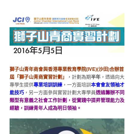
獅子山青年商會與香港專業教育學院
(IVE)(
沙田
)
合
辦首
屆「獅子山青商實習計劃」
，計劃為期
半年
，透過向大
專學生提供
專業培訓訓練
，一方面培訓
本會會友領袖才
能技巧
，另一方面參與實習計劃大專學員
透過籌辦不同
類型有意義之社會工作計劃，從實踐中提昇管理能力及
經驗，訓練青年人成為明日領袖。