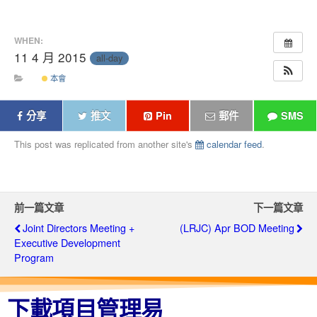
WHEN:
11 4 月 2015
all-day
本會
分享
推文
Pin
郵件
SMS
This post was replicated from another site's
calendar feed
.
前一篇文章
下一篇文章
Joint Directors Meeting +
(LRJC) Apr BOD Meeting
Executive Development
Program
下載項目管理易