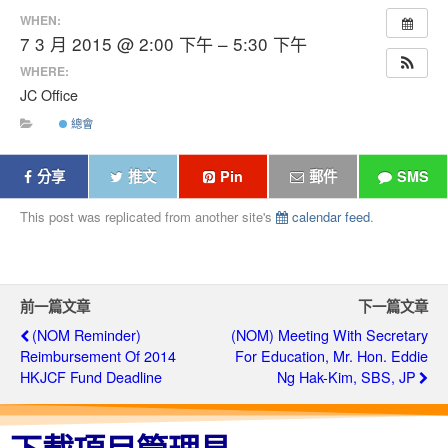
WHEN:
7 3 月 2015 @ 2:00 下午 – 5:30 下午
WHERE:
JC Office
總會
分享
推文
Pin
郵件
SMS
This post was replicated from another site's
calendar feed
.
前一篇文章
下一篇文章
(NOM Reminder)
(NOM) Meeting With Secretary
Reimbursement Of 2014
For Education, Mr. Hon. Eddie
HKJCF Fund Deadline
Ng Hak-Kim, SBS, JP