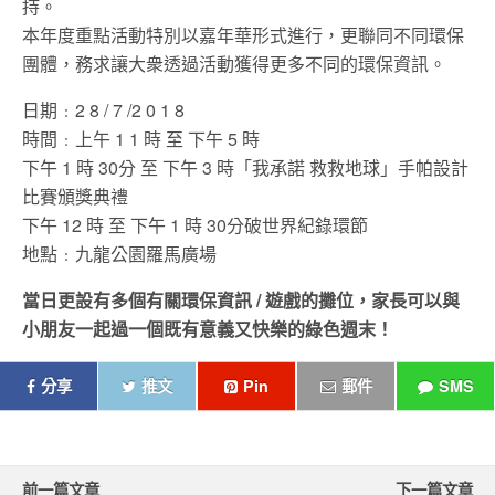
持。
本年度重點活動特別以嘉年華形式進行，更聯同不同環保
團體，務求
讓大衆透過活動獲得更多不同的環保資訊。
日期﹕2 8 / 7 /2 0 1 8
時間﹕上午 1 1 時 至 下午 5 時
下午 1 時 30分 至 下午 3 時「我承諾 救救地球」手帕設計
比賽頒獎典禮
下午 12 時 至 下午 1 時 30分破世界紀錄環節
地點﹕九龍公園羅馬廣場
當日更設有多個有關環保資訊 / 遊戲的攤位，家長可以與
小朋友一起過一個既有意義又快樂的綠色週
末！
分享
推文
Pin
郵件
SMS
前一篇文章
下一篇文章