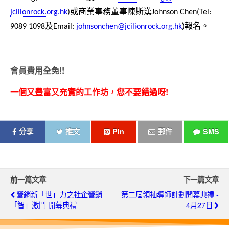
或商業事務董事陳斯漢
jcilionrock.org.hk
)
J
ohnson Chen(Tel:
及
報名。
9089 1098
Email:
johnsonchen@
jcilionrock.org.hk
)
會員
費用全免!!
一個又豐富又充實的工作坊，您不要錯過呀!
分享
推文
Pin
郵件
SMS
前一篇文章
下一篇文章
營銷新「世」力之社企營銷
第二屆領袖導師計劃開幕典禮 -
「智」激鬥 開幕典禮
4月27日