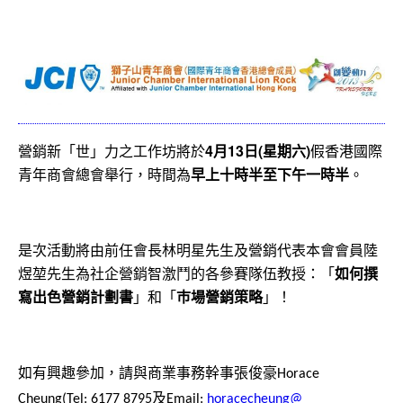
營銷新「世」力之工作坊將於
4月13日(星期六)
假香港國際
青年
商會總會舉行，時間為
早上十時半至下午一時半
。
是次活動將由前任會長林明星先生及營銷代表本會會員陸
煜堃先生為
社企營銷智激鬥的各參賽隊伍教授：「
如何撰
寫出色營銷計劃書
」
和「
巿場營銷策略
」！
如有興趣參加，請與商業事務幹事張俊豪
Horace
及
Cheung(Tel: 6177 8795
Email:
horacecheung@