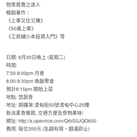
物業買賣之逹人
暢銷著作：
《上車又住又賺》
《50萬上車》
《工商舖小本投資入門》等
日期: 8月30日晚上 (星期二)
時間:
7:30-8:00pm 月會
8:00-9:30pm 晚飯聚會
預計8:15pm 開始上菜
地點: 悠蔬食
地址: 銅鑼灣 渣甸街50號渣甸中心25樓
新派素食餐館, 交通方便及食物美味!
網址: http://s.openrice.com/QrbS0JQO600
費用: 每位300元 (名額有限，額滿即止)