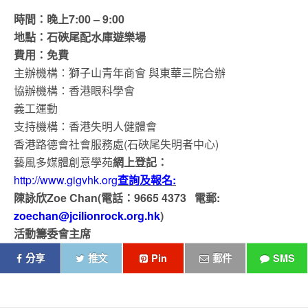
時間：晚上7:00 – 9:00
地點：石硤尾配水庫遊樂場
費用：免費
主辦機構：獅子山青年商會 與東華三院合辦
協辦機構：香港眼科學會
義工運動
支持機構：香港失明人健體會
香港路德會社會服務處(石硤尾失明者中心)
藝風多媒體創意學苑
網上登記：
http://www.gigvhk.org
查詢及報名:
陳詠欣Zoe Chan(電話：9665 4373 電郵:
zoechan@jcilionrock.org.hk
)
活動籌委會主席
分享
推文
Pin
郵件
SMS