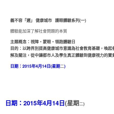
義不容「遲」 健康城市 護眼體驗系列(一)
體驗
能加深了解社會問題的本質
主題概念：視障‧蒙眼‧領跑體驗日
目的：以跨界別
提高
健康城市
意識
為社會教育基礎，
喚起
讓
都市人及學生真正體驗
健康
解及關注
，從中
到
視力的寶
日期：2015年4月14日(星期
二
)
日期：2015年4月14日
(星期
二
)