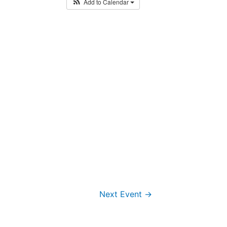
Add to Calendar
Next Event
→