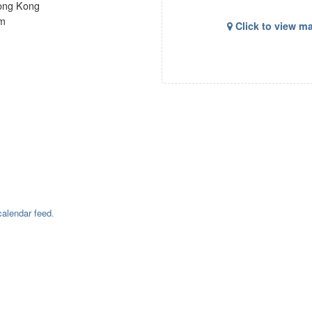
ong Kong
um
Click to view m
alendar feed
.