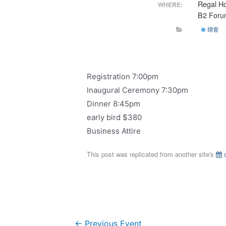
Regal H
WHERE:
B2 For
總會
Registration 7:00pm
Inaugural Ceremony 7:30pm
Dinner 8:45pm
early bird $380
Business Attire
This post was replicated from another site's
c
←
Previous Event