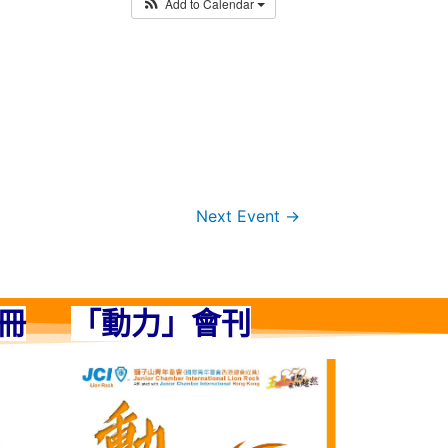
Add to Calendar
Next Event
→
冊
「動力」會刊