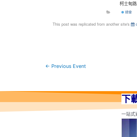
柯士甸路
總會
This post was replicated from another site's
c
←
Previous Event
下
一站式