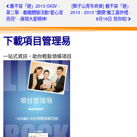
義不容「遲」2013 GIGV -
[獅子山青年商會] 義不容「遲」
第二擊 - 義職體驗活動"愛心潔
2013 - 2013 "讚讚"義工嘉許禮 -
而亮" - 展現大愛精神!
8月18日 見你啦!
下載項目管理易
一站式資訊，助你輕鬆領導項目