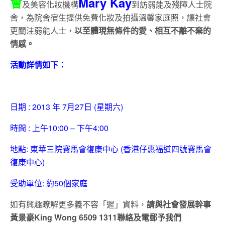
會
Mary Kay
及美
容化妝機構
到訪弱能及殘障人士院
舍，
為院舍宿生提供免費化妝及拍攝溫馨家庭照，讓社會
更關注弱能人士
，
以至體現無條件的愛、相互不離不棄的
情感。
活動詳情如下
：
日期 : 2013 年 7月27日 (星期六)
時間 : 上午10:00 – 下午4:00
地點: 東華三院賽馬會復康中心 (香港仔惠福道四號賽馬會
復康中心)
受助單位: 約50個家庭
如有興趣瞭解更多義不容「遲」資料，
請與社會發展幹事
黃景豪Ki
ng Wong 6509 1311聯絡及電郵予我們