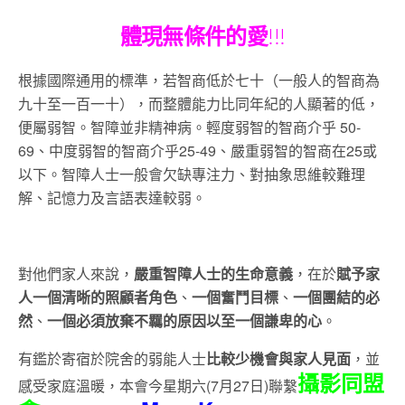
體現無條件的愛
!!!
根據國際通用的標準，若智商低於七十（
一般人的智商為
九十至一百一十），
而整體能力比同年紀的人顯著的低，
便屬弱智。智障並非精神病。
輕度弱智的智商介乎 50-
69、中度弱智的智商介乎25-49、
嚴重弱智的智商在25或
以下。智障人士一般會欠缺專注力、
對抽象思維較難理
解、記憶力及言語表達較弱。
對他們家人來說，
嚴重智障人士的生命意義
，在於
賦予家
人一個清晰
的照顧者角色
、
一個
奮鬥目標
、
一個團結的必
然
、
一個必須放棄不羈
的原因
以至
一個謙卑的心
。
有鑑於寄宿於院舍的弱能人士
比較少機會與家人見面
，
並
攝影同盟
感受家庭溫暖，本會
今星期六(7月27日)
聯繫