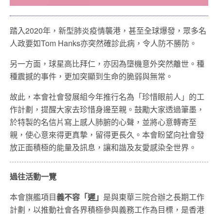
踏入2020年，新型肺炎疫情襲港，甚至全球爆發，眾多名
人政要如Tom Hanks亦突然確診此病，令人防不勝防。
另一方面，球星高比拜仁，亦因為墮機意外突然離世。種
種震撼的事件，更加突顯到生命的脆弱與無常。
故此，本會社會發展組今年推行名為「珍惜眼前人」的工
作計劃，提醒大家去珍惜身邊至親。鼓勵大家透過筆墨，
於特製的名信片寫上感人肺腑的心聲，並將心意轉寄至
親，使心意來得更真摯，留得更長久。本會盼望向社會發
放正面積極的能量及訊息，讓和諧及友愛感染全世界。
過往活動一覽
本會旗艦項目
義不容「遲」
是與東華三院合辦之長期工作
計劃，以推動社會各界積極參與義務工作為目標，是香港