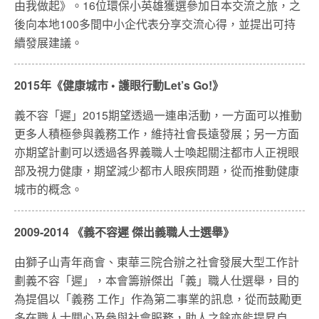
由我做起》。16位環保小英雄獲選參加日本交流之旅，之
後向本地100多間中小企代表分享交流心得，並提出可持
續發展建議。
2015年《健康城市 • 護眼行動
Let’s Go!
》
義不容「遲」
2015
期望透過一連串活動，
一方面可以推動
更多人積極參與義務工作，維持社會長遠發展；
另一方面
亦期望計劃可以透過各界義職人士喚起關注都市人正視眼
部
及視力健康，期望減少都市人眼疾問題，從而推動健康
城市的概念。
2009-2014 《義不容遲 傑出義職人士選舉》
由獅子山青年商會、東華三院合辦之社會發展大型工作計
劃義不容「遲」，本會籌辦傑出「義」職人仕選舉，目的
為提倡以「義務 工作」作為第二事業的訊息，從而鼓勵更
多在職人士關心及參與社會服務，助人之餘亦能提昇自