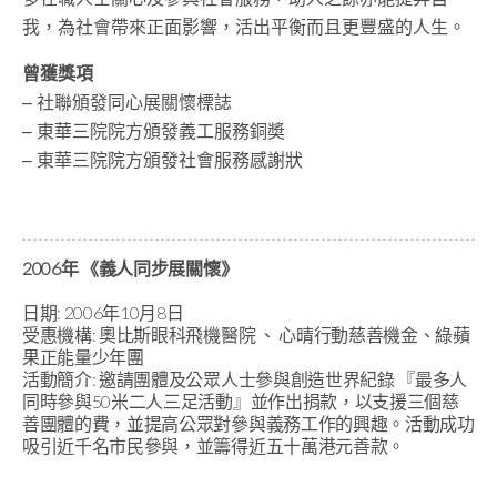
我，為社會帶來正面影響，活出平衡而且更豐盛的人生。
曾獲獎項
– 社聯頒發同心展關懷標誌
– 東華三院院方頒發義工服務銅奬
– 東華三院院方頒發社會服務感謝狀
2006年 《義人同步展關懷》
日期: 2006年10月8日
受惠機構: 奧比斯眼科飛機醫院 、 心晴行動慈善機金、綠蘋
果正能量少年團
活動簡介: 邀請團體及公眾人士參與創造世界紀錄 『最多人
同時參與50米二人三足活動』並作出捐款，以支援三個慈
善團體的費，並提高公眾對參與義務工作的興趣。活動成功
吸引近千名市民參與，並籌得近五十萬港元善款。