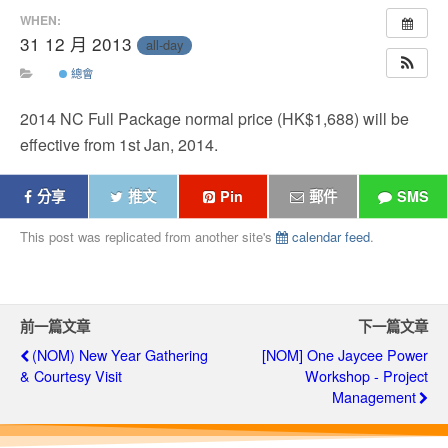
WHEN:
31 12 月 2013
all-day
總會
2014 NC Full Package normal price (HK$1,688) will be
effective from 1st Jan, 2014.
分享
推文
Pin
郵件
SMS
This post was replicated from another site's
calendar feed
.
前一篇文章
下一篇文章
(NOM) New Year Gathering
[NOM] One Jaycee Power
& Courtesy Visit
Workshop - Project
Management