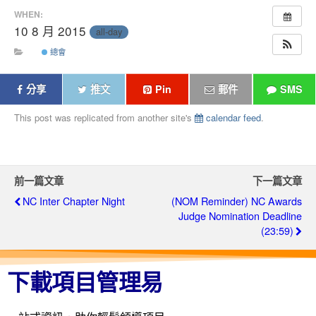
WHEN:
10 8 月 2015
all-day
總會
分享
推文
Pin
郵件
SMS
This post was replicated from another site's
calendar feed
.
前一篇文章
下一篇文章
NC Inter Chapter Night
(NOM Reminder) NC Awards
Judge Nomination Deadline
(23:59)
下載項目管理易