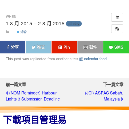
WHEN:
1 8 月 2015 – 2 8 月 2015
all-day
總會
分享
推文
Pin
郵件
SMS
This post was replicated from another site's
calendar feed
.
前一篇文章
下一篇文章
(NOM Reminder) Harbour
(JCI) ASPAC Sabah,
Lights 3 Submission Deadline
Malaysia
下載項目管理易